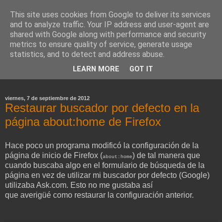
This site uses cookies from Google to deliver its services
and to analyze traffic. Your IP address and user-agent are
shared with Google along with performance and security
metrics to ensure quality of service, generate usage
statistics, and to detect and address abuse.
LEARN MORE
GOT IT
Blog de FJFJ (abandonado)
viernes, 7 de septiembre de 2012
Restaurar buscador por defecto en la
página about:home de Firefox
Hace poco un programa modificó la configuración de la
página de inicio de Firefox (
) de tal manera que
about:home
cuando buscaba algo en el formulario de búsqueda de la
página en vez de utilizar mi buscador por defecto (Google)
utilizaba Ask.com. Esto no me gustaba así
que averigüé como restaurar la configuración anterior.