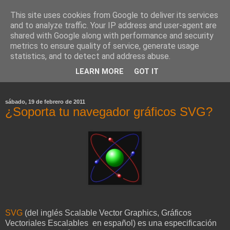
This site uses cookies from Google to deliver its services
and to analyze traffic. Your IP address and user-agent are
shared with Google along with performance and security
metrics to ensure quality of service, generate usage
statistics, and to detect and address abuse.
LEARN MORE
GOT IT
Blog de FJFJ (abandonado)
sábado, 19 de febrero de 2011
¿Soporta tu navegador gráficos SVG?
SVG
(del inglés Scalable Vector Graphics, Gráficos
Vectoriales Escalables en español) es una especificación